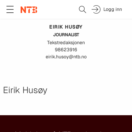
Logg inn
EIRIK
HUSØY
JOURNALIST
Tekstredaksjonen
98623916
eirik.husoy@ntb.no
Eirik Husøy