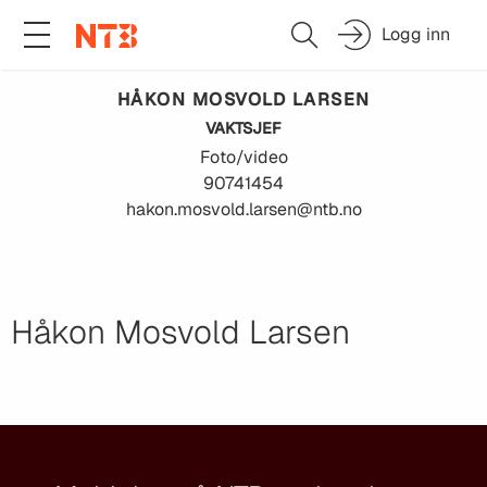
Logg inn
HÅKON MOSVOLD
LARSEN
VAKTSJEF
Foto/video
90741454
hakon.mosvold.larsen@ntb.no
Håkon Mosvold Larsen