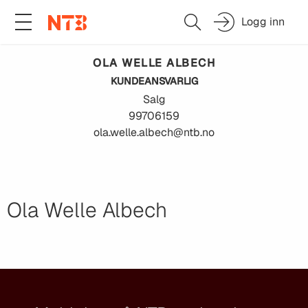
Logg inn
OLA WELLE
ALBECH
KUNDEANSVARLIG
Salg
99706159
ola.welle.albech@ntb.no
Ola Welle Albech