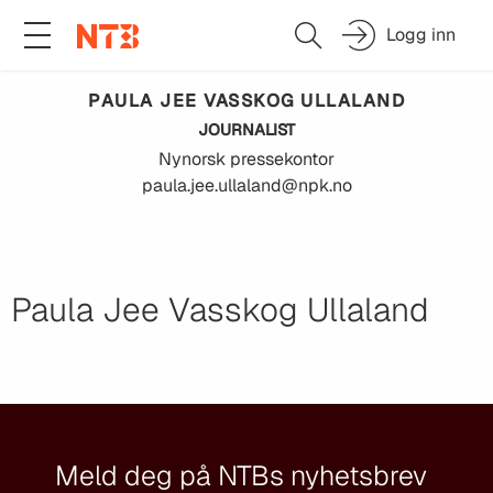
Logg inn
PAULA JEE VASSKOG
ULLALAND
JOURNALIST
Nynorsk pressekontor
paula.jee.ullaland@npk.no
Paula Jee Vasskog Ullaland
Meld deg på NTBs nyhetsbrev