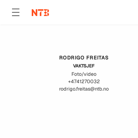
RODRIGO
FREITAS
VAKTSJEF
Foto/video
+4741270032
rodrigo.freitas@ntb.no