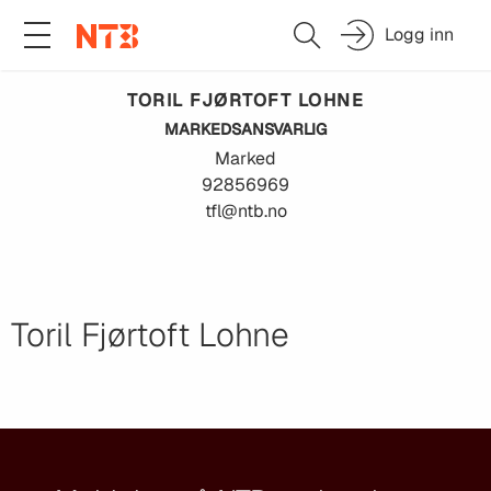
Logg inn
TORIL FJØRTOFT
LOHNE
MARKEDSANSVARLIG
Marked
92856969
tfl@ntb.no
Toril Fjørtoft Lohne