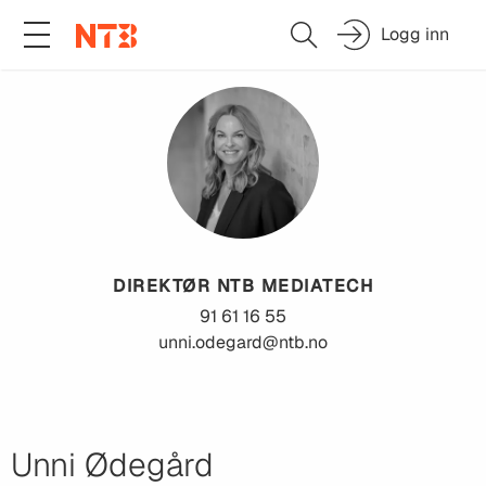
Logg inn
DIREKTØR NTB MEDIATECH
91 61 16 55
unni.odegard@ntb.no
Unni Ødegård