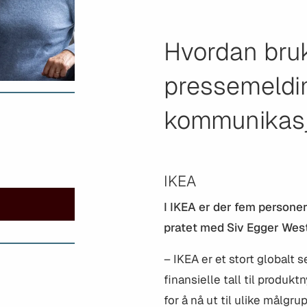
Hvordan bru
pressemeldi
kommunikasj
IKEA
I IKEA er der fem person
pratet med Siv Egger Wes
– IKEA er et stort globalt 
finansielle tall til produk
for å nå ut til ulike målgr