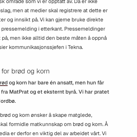
sk område som vi er opptatt av. Da er ikke
pslag, men at medier skal registrere at dette er
r og innsikt på. Vi kan gjerne bruke direkte
ed pressemelding i etterkant. Pressemeldinger
dt på, men ikke alltid den beste måten å oppnå
sier kommunikasjonssjefen i Tekna.
for brød og korn
rød
og korn har bare én ansatt, men hun får
ra MatPrat og et eksternt byrå. Vi har pratet
Nordbø.
 brød og korn ønsker å skape matglede,
 skal formidle matkunnskap om brød og korn. Å
 er derfor en viktig del av arbeidet vårt. Vi