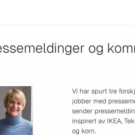
essemeldinger og kom
Vi har spurt tre fors
jobber med presseme
sender pressemeldin
inspirert av IKEA, T
og korn.