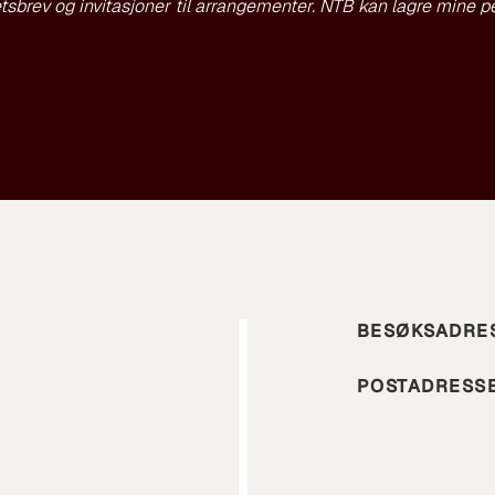
tsbrev og invitasjoner til arrangementer. NTB kan lagre mine pe
BESØKSADRE
POSTADRESS