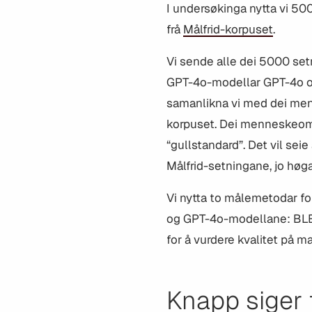
I
undersøkinga
nytta vi 50
frå
Målfrid-korpuset
.
Vi sende alle dei 5000 s
GPT-4o-modellar GPT-4o og
samanlikna vi med dei men
korpuset. Dei menneskeom
“gullstandard”. Det vil sei
Målfrid-setningane, jo høg
Vi nytta to målemetodar fo
og GPT-4o-modellane: BLE
for å vurdere kvalitet på 
Knapp siger 