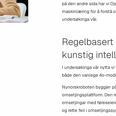
på den andre sida har vi 
maskinlæring for å forstå o
undersøkinga vår.
Regelbasert
kunstig intel
I undersøkinga vår nytta 
både den vanlege 4o-mode
Nynorskroboten byggjer på
omsetjingsplattform. Den 
omsetjingar med føreseieleg
og rette feil i omsetjingssy