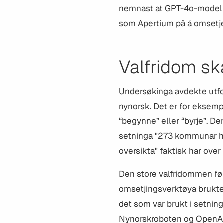
nemnast at GPT-4o-modella
som Apertium på å omsetje 
Valfridom sk
Undersøkinga
avdekte utfo
nynorsk. Det er for eksempel
“begynne” eller “byrje”. De
setninga "273 kommunar har
oversikta" faktisk har over
Den store valfridommen ført
omsetjingsverktøya brukte 
det som var brukt i setnin
Nynorskroboten og OpenAI l