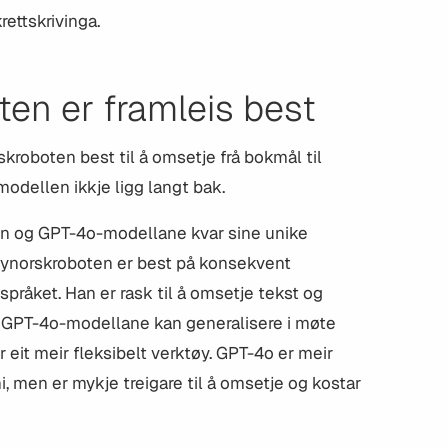
rettskrivinga.
en er framleis best
skroboten best til å omsetje frå bokmål til
odellen ikkje ligg langt bak.
ten og GPT-4o-modellane kvar sine unike
 Nynorskroboten er best på konsekvent
språket. Han er rask til å omsetje tekst og
. GPT-4o-modellane kan generalisere i møte
 eit meir fleksibelt verktøy. GPT-4o er meir
, men er mykje treigare til å omsetje og kostar