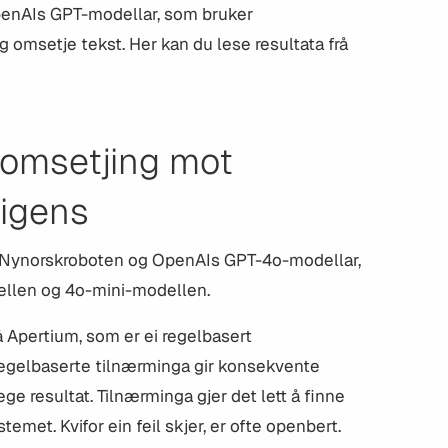
OpenAIs GPT-modellar, som bruker
g omsetje tekst. Her kan du lese resultata frå
 omsetjing mot
ligens
vi Nynorskroboten og OpenAIs GPT-4o-modellar,
llen og 4o-mini-modellen.
 Apertium, som er ei regelbasert
regelbaserte tilnærminga gir konsekvente
e resultat. Tilnærminga gjer det lett å finne
stemet. Kvifor ein feil skjer, er ofte openbert.