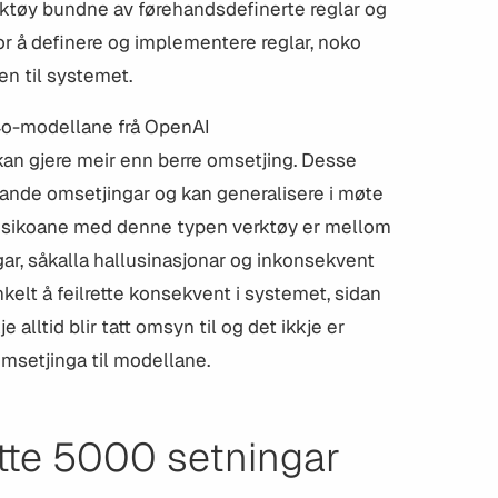
rktøy bundne av førehandsdefinerte reglar og
r å definere og implementere reglar, noko
en til systemet.
4o-modellane frå OpenAI
an gjere meir enn berre omsetjing. Desse
ande omsetjingar og kan generalisere i møte
Risikoane med denne typen verktøy er mellom
r, såkalla hallusinasjonar og inkonsekvent
nkelt å feilrette konsekvent i systemet, sidan
e alltid blir tatt omsyn til og det ikkje er
msetjinga til modellane.
te 5000 setningar