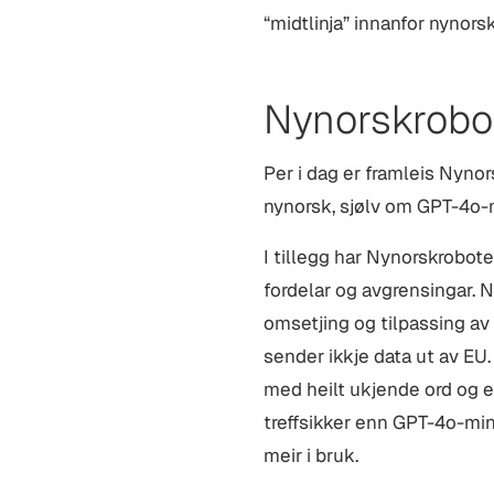
“midtlinja” innanfor nynorsk
Nynorskrobot
Per i dag er framleis Nynor
nynorsk, sjølv om GPT-4o-m
I tillegg har Nynorskrobo
fordelar og avgrensingar.
omsetjing og tilpassing av 
sender ikkje data ut av EU
med heilt ukjende ord og er
treffsikker enn GPT-4o-mini
meir i bruk.