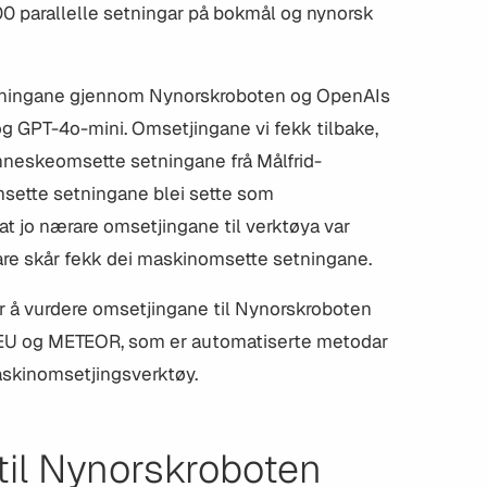
00 parallelle setningar på bokmål og nynorsk
etningane gjennom Nynorskroboten og OpenAIs
 GPT-4o-mini. Omsetjingane vi fekk tilbake,
neskeomsette setningane frå Målfrid-
sette setningane blei sette som
e at jo nærare omsetjingane til verktøya var
are skår fekk dei maskinomsette setningane.
r å vurdere omsetjingane til Nynorskroboten
U og METEOR, som er automatiserte metodar
maskinomsetjingsverktøy.
til Nynorskroboten