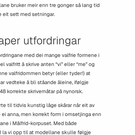
ne bruker meir enn tre gonger så lang tid
eit sett med setningar.
aper utfordringar
rdringane med dei mange valfrie formene i
 valfritt å skrive anten “vi” eller “me” og
nne valfridommen betyr (eller tyder!) at
 vedteke å bli ståande åleine, ifølgje
 48 korrekte skrivemåtar på nynorsk.
e til tidvis kunstig låge skårar når eit av
ei anna, men korrekt form i omsetjinga enn
gane i Målfrid-korpuset. Med både
a vi opp til at modellane skulle følgje