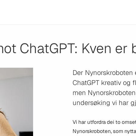
ot ChatGPT: Kven er 
Der Nynorskroboten e
ChatGPT kreativ og f
men Nynorskroboten e
undersøking vi har gj
Vi har utfordra dei to omset
Nynorskroboten, som nyttar