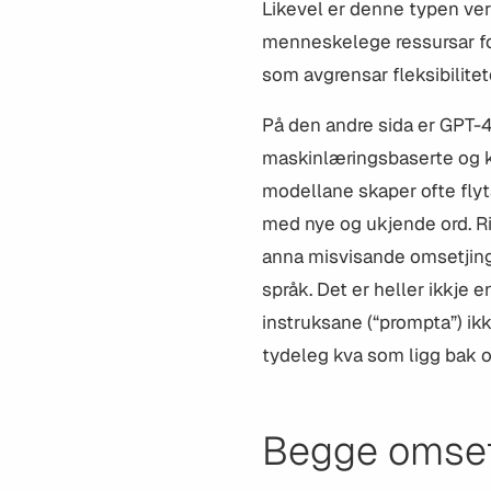
Likevel er denne typen ve
menneskelege ressursar fo
som avgrensar fleksibilitet
På den andre sida er GPT-
maskinlæringsbaserte og k
modellane skaper ofte flyt
med nye og ukjende ord. 
anna misvisande omsetjinga
språk. Det er heller
ikkje e
instruksane (“prompta”) ikkj
tydeleg kva som ligg bak o
Begge omset