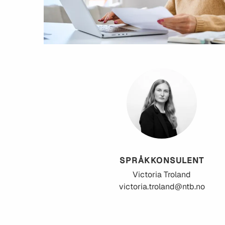
SPRÅKKONSULENT
Victoria
Troland
victoria.troland@ntb.no