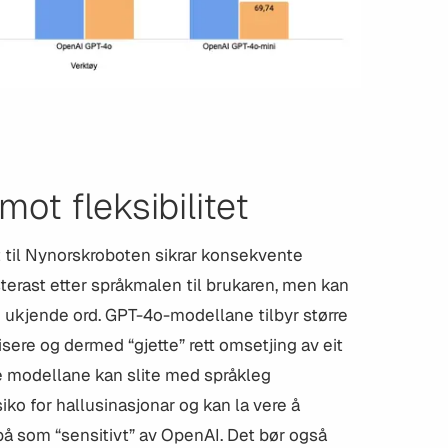
ot fleksibilitet
 til Nynorskroboten sikrar konsekvente
terast etter språkmalen til brukaren, men kan
 ukjende ord. GPT-4o-modellane tilbyr større
isere og dermed “gjette” rett omsetjing av eit
e modellane kan slite med språkleg
iko for hallusinasjonar og kan la vere å
å som “sensitivt” av OpenAI. Det bør også