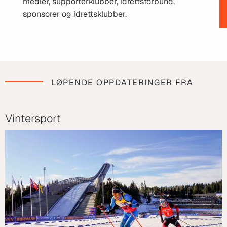
medier, supporterklubber, idrettsforbund,
sponsorer og idrettsklubber.
LØPENDE OPPDATERINGER FRA
Vintersport
Friidrett
Fotball
Håndball
Ishockey