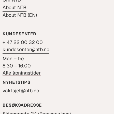
About NTB
About NTB (EN)
KUNDESENTER
+ 47 22 00 32 00
kundesenter@ntb.no
Man – fre
8.30 – 16.00
Alle åpningstider
NYHETSTIPS
vaktsjef@ntb.no
BESØKSADRESSE
Skippergata 24 (Pressens hus)