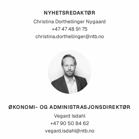
NYHETSREDAKTØR
Christina
Dorthellinger Nygaard
+47 47 48 91 75
christina.dorthellinger@ntb.no
ØKONOMI- OG ADMINISTRASJONSDIREKTØR
Vegard
Isdahl
+47 90 50 84 62
vegard.isdahl@ntb.no