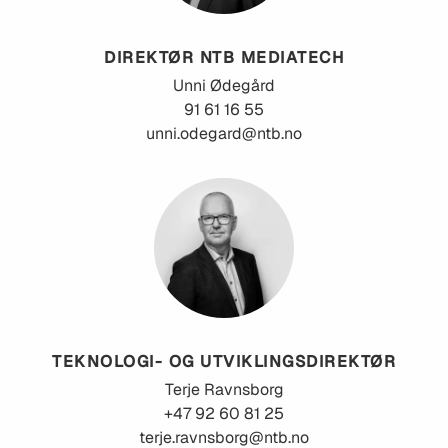
DIREKTØR NTB MEDIATECH
Unni
Ødegård
91 61 16 55
unni.odegard@ntb.no
TEKNOLOGI- OG UTVIKLINGSDIREKTØR
Terje
Ravnsborg
+47 92 60 81 25
terje.ravnsborg@ntb.no