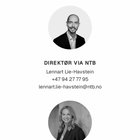
DIREKTØR VIA NTB
Lennart
Lie-Havstein
+47 94 27 77 95
lennart.lie-havstein@ntb.no