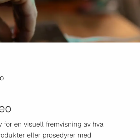
eo
deo
v for en visuell fremvisning av hva
 produkter eller prosedyrer med