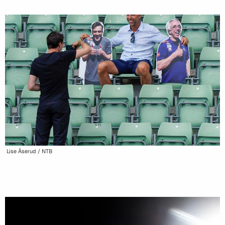
Lise Åserud / NTB