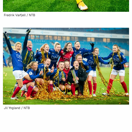
Fredrik Varfjell / NTB
Jil Yngland / NTB