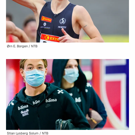
Ørn E. Borgen / NTB
Stian Lysberg Solum / NTB