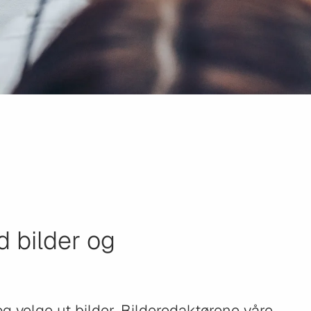
d bilder og
og velge ut bilder. Bilderedaktørene våre