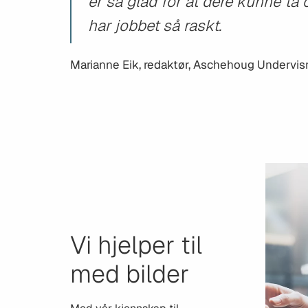
er så glad for at dere kunne ta
har jobbet så raskt.
Marianne Eik, redaktør, Aschehoug Undervis
Vi hjelper til
med bilder