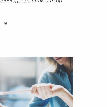
 oppdraget på strak arm og
ning