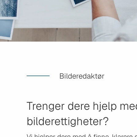
Bilderedaktør
Trenger dere hjelp me
bilderettigheter?
Vi hjelper dere med å finne, klarere 