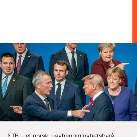
NTB – et norsk, uavhengig nyhetsbyrå