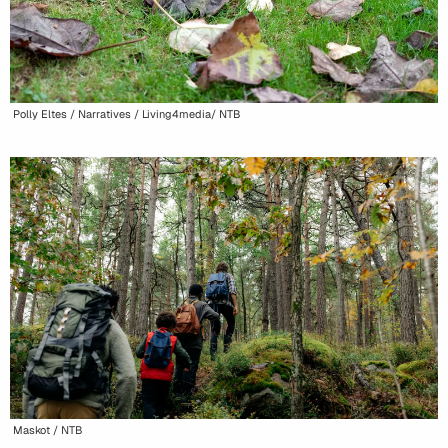
Polly Eltes / Narratives / Living4media/ NTB
Maskot / NTB