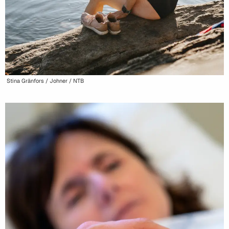
Stina Gränfors / Johner / NTB