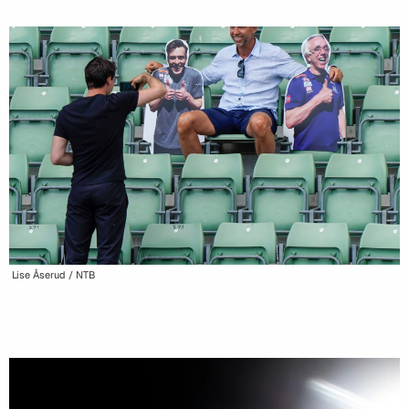
Lise Åserud / NTB