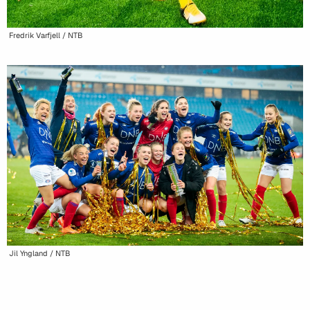
Fredrik Varfjell / NTB
Jil Yngland / NTB