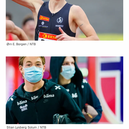
Ørn E. Borgen / NTB
Stian Lysberg Solum / NTB